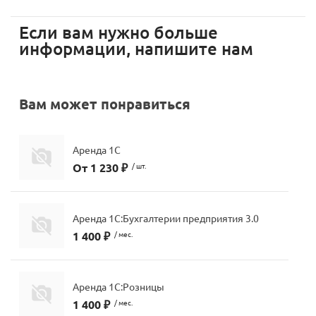
мессенджера MAX
Если вам нужно больше
стемами
информации, напишите нам
Вам может понравиться
Аренда 1С
От 1 230 ₽
/ шт.
Аренда 1С:Бухгалтерии предприятия 3.0
1 400 ₽
/ мес.
Аренда 1С:Розницы
1 400 ₽
/ мес.