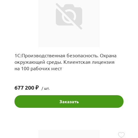
мессенджера MAX
стемами
1С:Производственная безопасность. Охрана
окружающей среды. Клиентская лицензия
на 100 рабочих мест
677 200 ₽
/ шт.
Заказать