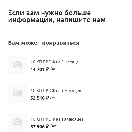
мессенджера MAX
Если вам нужно больше
стемами
информации, напишите нам
Вам может понравиться
1С:КП ПРОФ на 2 месяца
14 701 ₽
/ шт.
1С:КП ПРОФ на 9 месяцев
52 510 ₽
/ шт.
1С:КП ПРОФ на 10 месяцев
57 906 ₽
/ шт.