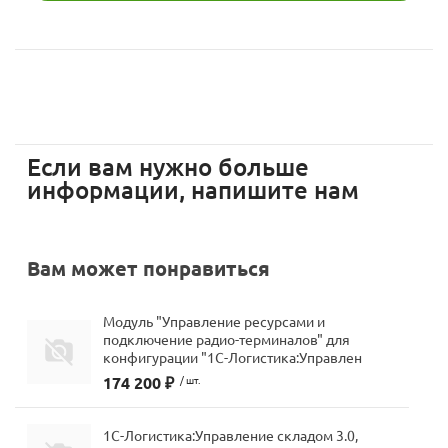
мессенджера MAX
стемами
Если вам нужно больше
информации, напишите нам
Вам может понравиться
Модуль "Управление ресурсами и
подключение радио-терминалов" для
конфигурации "1С-Логистика:Управлен
174 200 ₽
/ шт.
1С-Логистика:Управление складом 3.0,