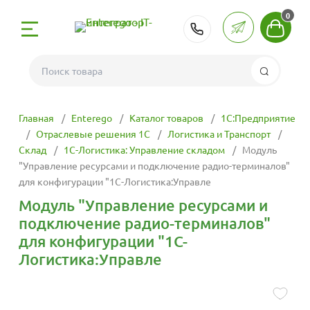
0
РК:
+7 (727) 312-2
Поиск
отка
 Боты и GPT
ехнологии
С
312-26-05
рование
Главная
Enterego
Каталог товаров
1С:Предприятие
С
и поддержка
-ботов
рвера
тие
 255-15-65
Отраслевые решения 1С
Логистика и Транспорт
: сервера, ПК,
Склад
1С-Логистика: Управление складом
Модуль
опирование
"Управление ресурсами и подключение радио-терминалов"
С с сайтами
ения
мещение сайта
решения 1С
 209-15-65
для конфигурации "1С-Логистика:Управле
айтов с 1С
я
Модуль "Управление ресурсами и
С с
приложений для
ные лицензии 1С
работы
333-99-39
подключение радио-терминалов"
ами
для конфигурации "1С-
ие и
ейросети
луги
ург
е 1С
Логистика:Управле
С с
приложений для
ми компаниями
мессенджера MAX
тавка
 сервисов 1С
стемами