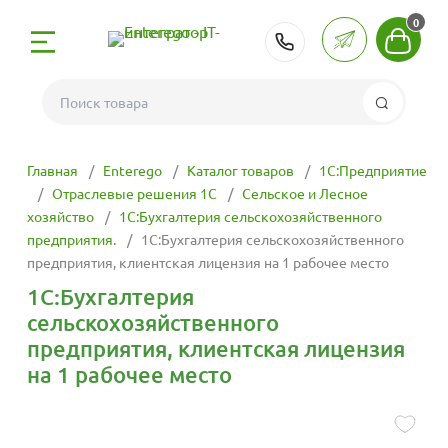
0
РК:
+7 (727) 312-2
Поиск
отка
 Боты и GPT
ехнологии
С
312-26-05
рование
Главная
Enterego
Каталог товаров
1С:Предприятие
С
и поддержка
-ботов
рвера
тие
 255-15-65
Отраслевые решения 1С
Сельское и Лесное
: сервера, ПК,
хозяйство
1С:Бухгалтерия сельскохозяйственного
опирование
предприятия.
1С:Бухгалтерия сельскохозяйственного
С с сайтами
ения
мещение сайта
решения 1С
 209-15-65
предприятия, клиентская лицензия на 1 рабочее место
айтов с 1С
я
1С:Бухгалтерия
С с
приложений для
ные лицензии 1С
работы
333-99-39
сельскохозяйственного
ами
предприятия, клиентская лицензия
ие и
ейросети
луги
ург
е 1С
на 1 рабочее место
С с
приложений для
ми компаниями
мессенджера MAX
тавка
 сервисов 1С
стемами